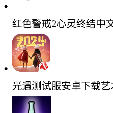
红色警戒2心灵终结中
光遇测试服安卓下载艺