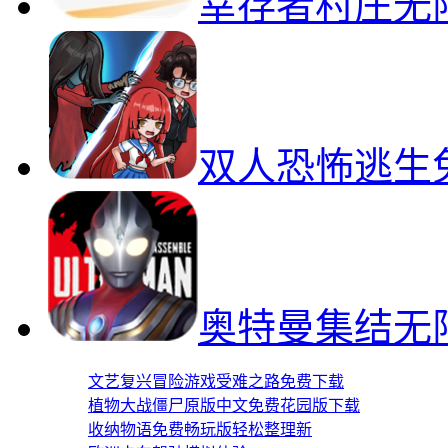
幸存者村庄无
双人恐怖逃生
奥特曼集结无
文艺复兴冒险游戏受难之路免费下载
植物大战僵尸原版中文免费花园版下载
收纳物语免费畅玩版轻松整理新