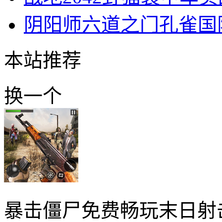
阴阳师六道之门孔雀国
本站推荐
换一个
暴击僵尸免费畅玩末日射