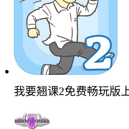
我要翘课2免费畅玩版