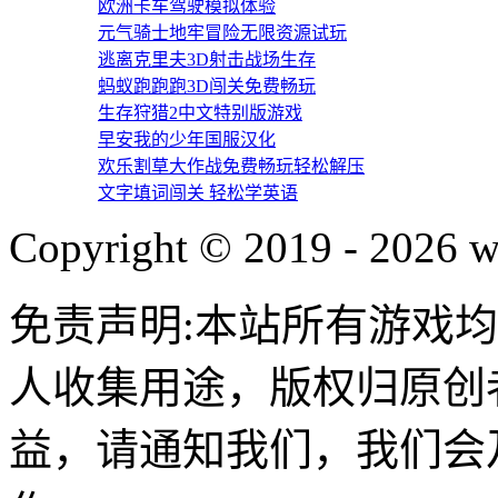
欧洲卡车驾驶模拟体验
元气骑士地牢冒险无限资源试玩
逃离克里夫3D射击战场生存
蚂蚁跑跑跑3D闯关免费畅玩
生存狩猎2中文特别版游戏
早安我的少年国服汉化
欢乐割草大作战免费畅玩轻松解压
文字填词闯关 轻松学英语
Copyright © 2019 - 2026 w
免责声明:本站所有游戏
人收集用途，版权归原创
益，请通知我们，我们会