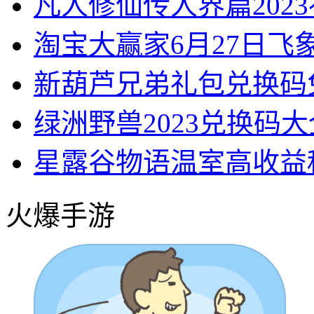
凡人修仙传人界篇202
淘宝大赢家6月27日飞
新葫芦兄弟礼包兑换码
绿洲野兽2023兑换码
星露谷物语温室高收益
火爆手游