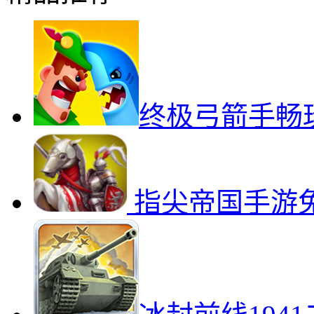
终极弓箭手畅
指尖帝国手游