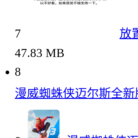
7
放
47.83 MB
8
漫威蜘蛛侠迈尔斯全新