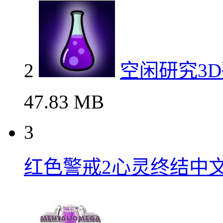
2
空闲研究3
47.83 MB
3
红色警戒2心灵终结中