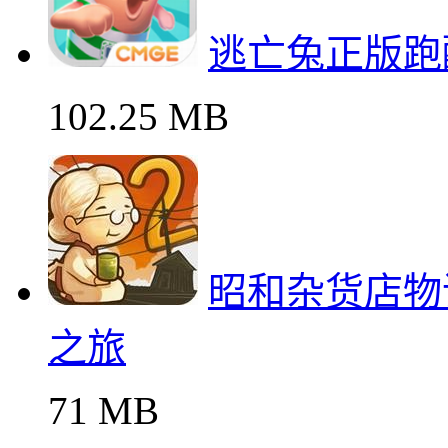
逃亡兔正版跑
102.25 MB
昭和杂货店物
之旅
71 MB