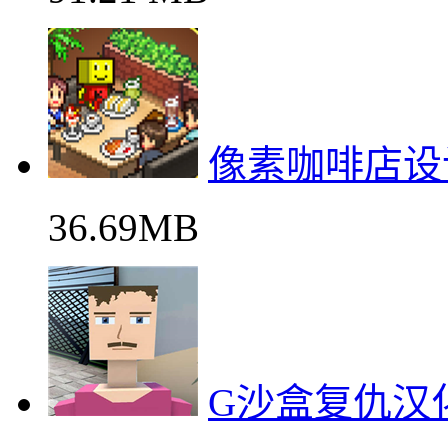
像素咖啡店设
36.69MB
G沙盒复仇汉