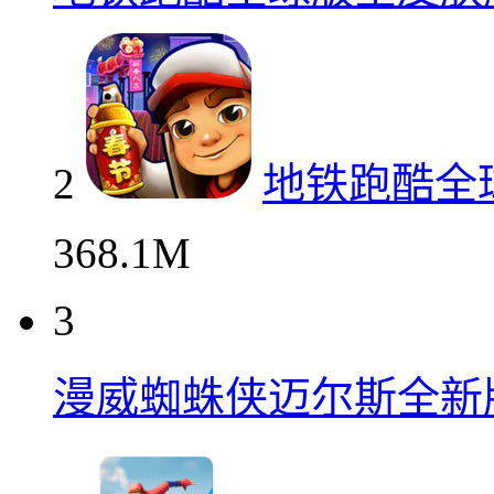
2
地铁跑酷全
368.1M
3
漫威蜘蛛侠迈尔斯全新