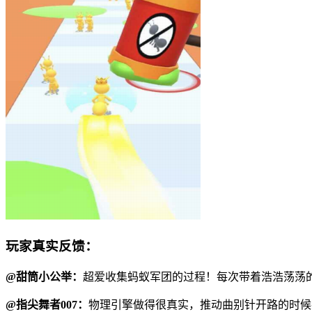
玩家真实反馈：
@甜筒小公举：
超爱收集蚂蚁军团的过程！每次带着浩浩荡荡
@指尖舞者007：
物理引擎做得很真实，推动曲别针开路的时候