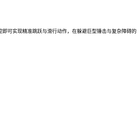
控即可实现精准跳跃与滑行动作，在躲避巨型锤击与复杂障碍的