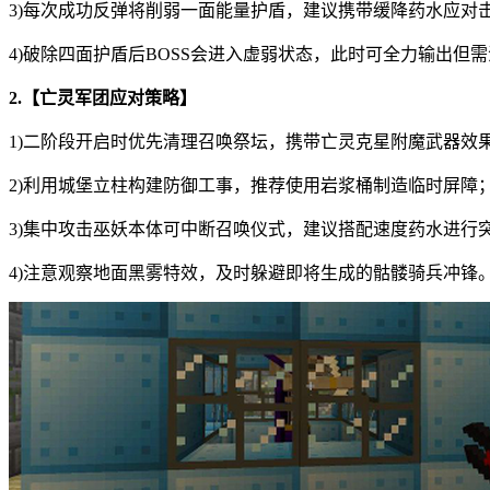
3)每次成功反弹将削弱一面能量护盾，建议携带缓降药水应对
4)破除四面护盾后BOSS会进入虚弱状态，此时可全力输出但
2.【亡灵军团应对策略】
1)二阶段开启时优先清理召唤祭坛，携带亡灵克星附魔武器效
2)利用城堡立柱构建防御工事，推荐使用岩浆桶制造临时屏障
3)集中攻击巫妖本体可中断召唤仪式，建议搭配速度药水进行
4)注意观察地面黑雾特效，及时躲避即将生成的骷髅骑兵冲锋