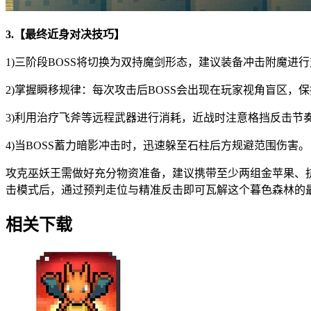
3.【最终近身对决技巧】
1)三阶段BOSS将切换为双持魔剑形态，建议装备冲击附魔进
2)掌握瞬移规律：每次攻击后BOSS会出现在玩家视角盲区，
3)利用治疗飞斧等远程武器进行消耗，近战时注意格挡反击节
4)当BOSS蓄力暗影冲击时，迅速躲至石柱后方规避范围伤害。
攻克巫妖王需做好充分物资准备，建议携带至少两组金苹果、抗
击模式后，通过预判走位与精准反击即可瓦解这个暮色森林的
相关下载