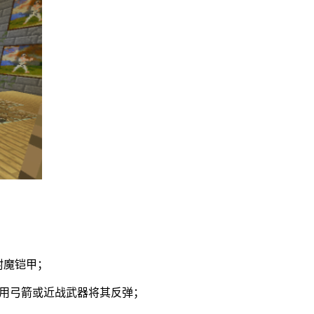
附魔铠甲；
使用弓箭或近战武器将其反弹；