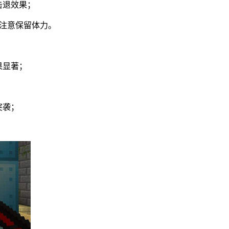
击退效果；
需注意保留体力。
果显著；
；
突袭；
。