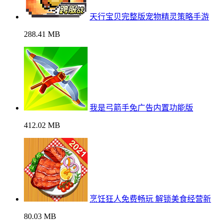
天行宝贝完整版宠物精灵策略手游
288.41 MB
我是弓箭手免广告内置功能版
412.02 MB
烹饪狂人免费畅玩 解锁美食经营新
80.03 MB