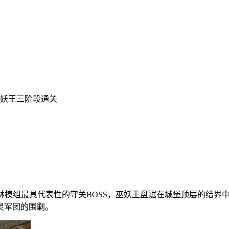
巫妖王三阶段通关
林模组最具代表性的守关BOSS，巫妖王盘踞在城堡顶层的结界
灵军团的围剿。