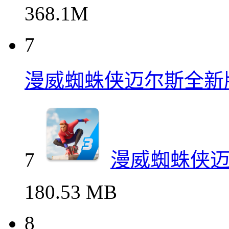
368.1M
7
漫威蜘蛛侠迈尔斯全新
7
漫威蜘蛛侠
180.53 MB
8