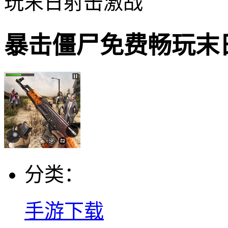
玩末日射击激战
暴击僵尸免费畅玩末
分类：
手游下载