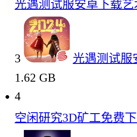
光遇测试服安卓下载艺
3
光遇测试服
1.62 GB
4
空闲研究3D矿工免费