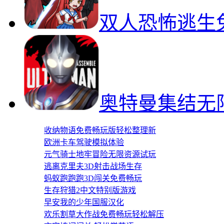
双人恐怖逃生
奥特曼集结无
收纳物语免费畅玩版轻松整理新
欧洲卡车驾驶模拟体验
元气骑士地牢冒险无限资源试玩
逃离克里夫3D射击战场生存
蚂蚁跑跑跑3D闯关免费畅玩
生存狩猎2中文特别版游戏
早安我的少年国服汉化
欢乐割草大作战免费畅玩轻松解压