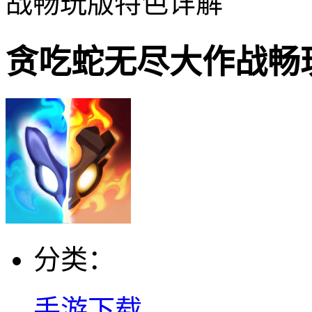
战畅玩版特色详解
贪吃蛇无尽大作战畅
分类：
手游下载