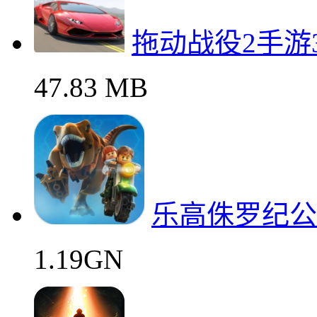
像素
验
33.6M
拖动战役2手游
47.83 MB