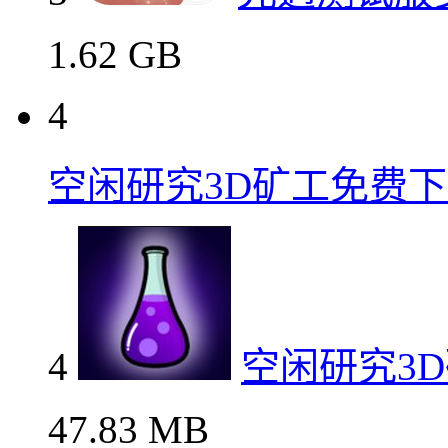
光遇测试服安卓下载艺
3
光遇测试服
1.62 GB
4
空闲研究3D矿工免费