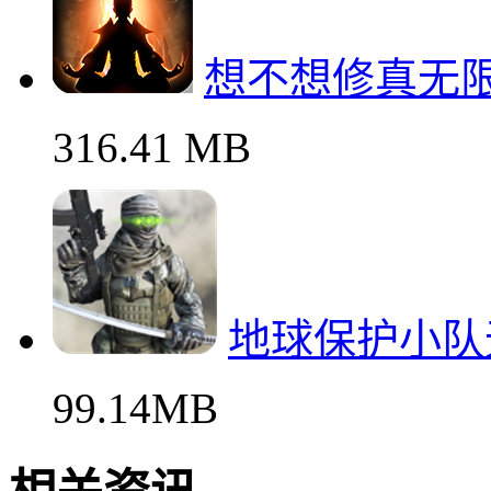
乐高侏罗纪公
1.19GN
想不想修真无
316.41 MB