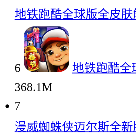
地铁跑酷全球版全皮肤
6
地铁跑酷全
368.1M
7
漫威蜘蛛侠迈尔斯全新