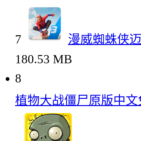
7
漫威蜘蛛侠
180.53 MB
8
植物大战僵尸原版中文