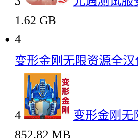
3
光遇测试服
1.62 GB
4
变形金刚无限资源全汉
4
变形金刚无
852.82 MB