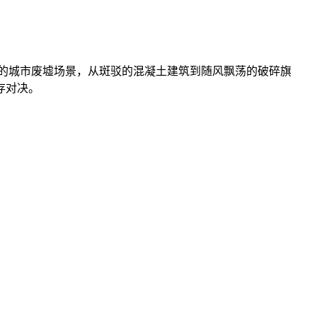
感的城市废墟场景，从斑驳的混凝土建筑到随风飘荡的破碎旗
存对决。