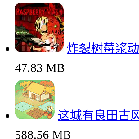
炸裂树莓浆
47.83 MB
这城有良田古
588.56 MB