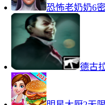
恐怖老奶奶6
德古
明星大厨2无