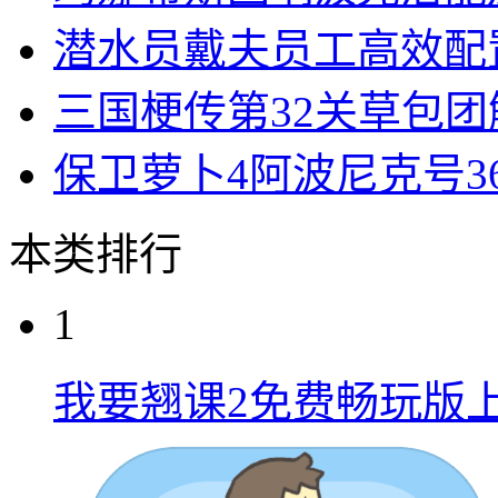
潜水员戴夫员工高效配
三国梗传第32关草包
保卫萝卜4阿波尼克号3
本类排行
1
我要翘课2免费畅玩版