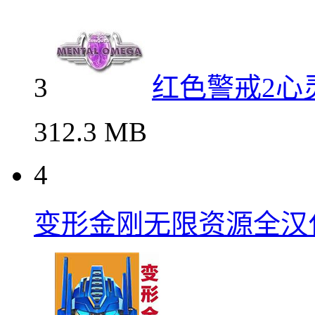
3
红色警戒2心
312.3 MB
4
变形金刚无限资源全汉