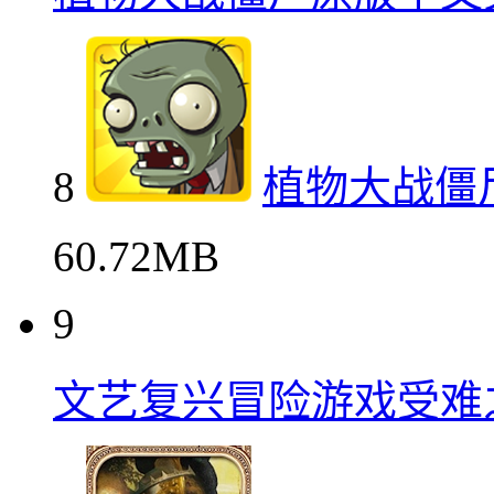
8
植物大战僵
60.72MB
9
文艺复兴冒险游戏受难