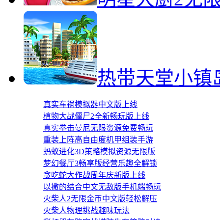
热带天堂小镇
真实车祸模拟器中文版上线
植物大战僵尸2全新畅玩版上线
真实拳击曼尼无限资源免费畅玩
重装上阵高自由度机甲组装手游
蚂蚁进化3D策略模拟资源无限版
梦幻餐厅3畅享版经营乐趣全解锁
贪吃蛇大作战周年庆新版上线
以撒的结合中文无敌版手机端畅玩
火柴人2无限金币中文版轻松解压
火柴人物理挑战趣味玩法