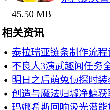
45.50 MB
相关资讯
泰拉瑞亚链条制作流程
不良人3演武趣闻任务
明日之后萌兔侦探时装
创造与魔法归墟净螭获
玛娜希斯回响汲光潜能