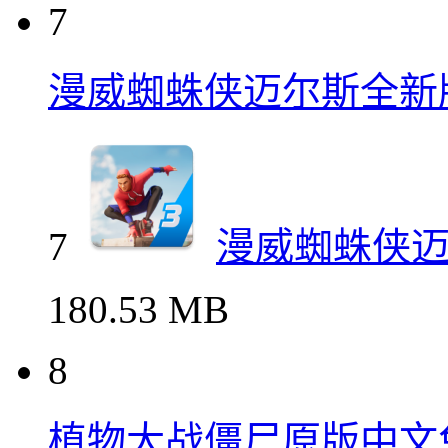
7
漫威蜘蛛侠迈尔斯全新
7
漫威蜘蛛侠
180.53 MB
8
植物大战僵尸原版中文