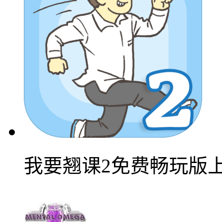
我要翘课2免费畅玩版