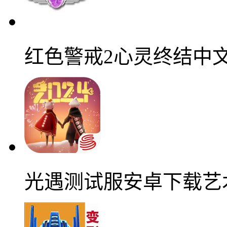
红色警戒2心灵终结中
光遇测试服安卓下载艺