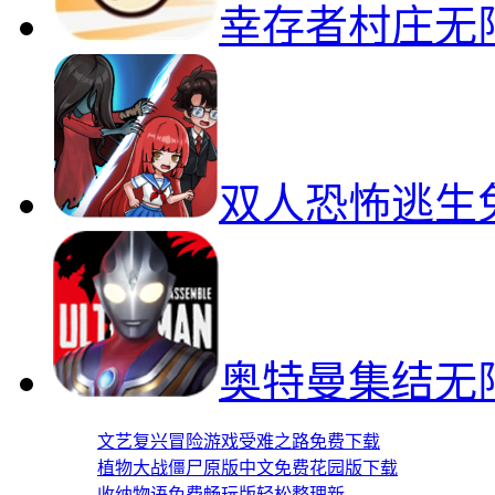
幸存者村庄无
双人恐怖逃生
奥特曼集结无
文艺复兴冒险游戏受难之路免费下载
植物大战僵尸原版中文免费花园版下载
收纳物语免费畅玩版轻松整理新