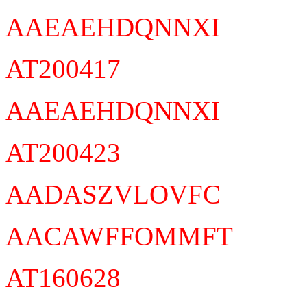
AAEAEHDQNNXI
AT200417
AAEAEHDQNNXI
AT200423
AADASZVLOVFC
AACAWFFOMMFT
AT160628