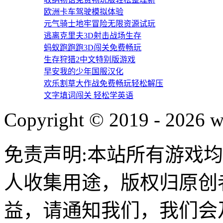
欧洲卡车驾驶模拟体验
元气骑士地牢冒险无限资源试玩
逃离克里夫3D射击战场生存
蚂蚁跑跑跑3D闯关免费畅玩
生存狩猎2中文特别版游戏
早安我的少年国服汉化
欢乐割草大作战免费畅玩轻松解压
文字填词闯关 轻松学英语
Copyright © 2019 - 2026 w
免责声明:本站所有游戏
人收集用途，版权归原创
益，请通知我们，我们会