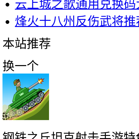
云上城之歌通用兑换码
烽火十八州反伤武将推
本站推荐
换一个
钢铁之丘坦克射击手游特