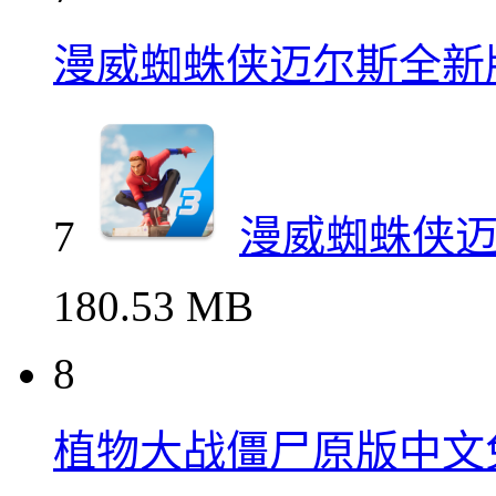
漫威蜘蛛侠迈尔斯全新
7
漫威蜘蛛侠
180.53 MB
8
植物大战僵尸原版中文