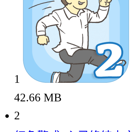
1
42.66 MB
2