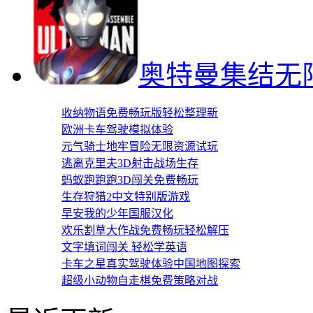
奥特曼集结无
收纳物语免费畅玩版轻松整理新
欧洲卡车驾驶模拟体验
元气骑士地牢冒险无限资源试玩
逃离克里夫3D射击战场生存
蚂蚁跑跑跑3D闯关免费畅玩
生存狩猎2中文特别版游戏
早安我的少年国服汉化
欢乐割草大作战免费畅玩轻松解压
文字填词闯关 轻松学英语
卡车之星真实驾驶体验中国地图探索
超级小动物自走棋免费策略对战