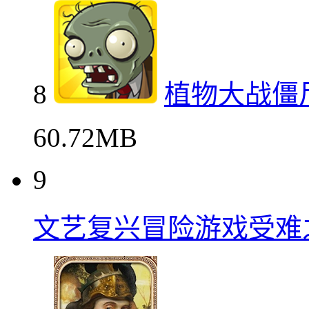
8
植物大战僵
60.72MB
9
文艺复兴冒险游戏受难