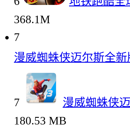
6
地铁跑酷全
368.1M
7
漫威蜘蛛侠迈尔斯全新
7
漫威蜘蛛侠
180.53 MB