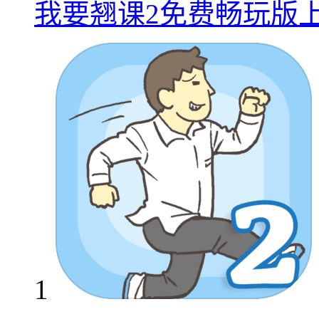
我要翘课2免费畅玩版
1