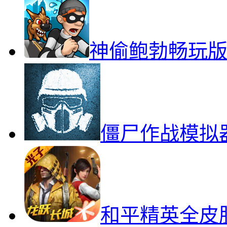
神偷鲍勃畅玩
僵尸作战模拟
和平精英全皮