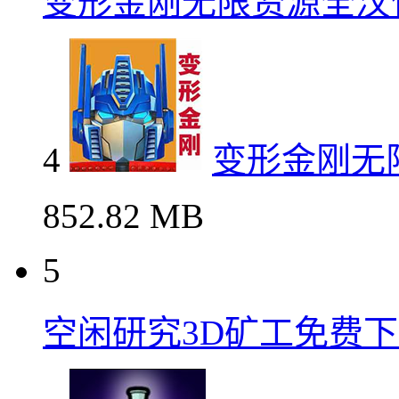
变形金刚无限资源全汉
4
变形金刚无
852.82 MB
5
空闲研究3D矿工免费