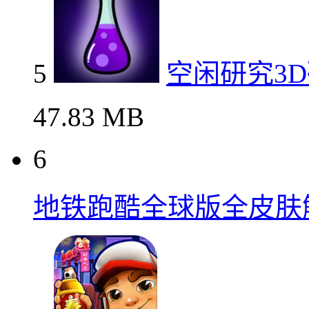
5
空闲研究3
47.83 MB
6
地铁跑酷全球版全皮肤