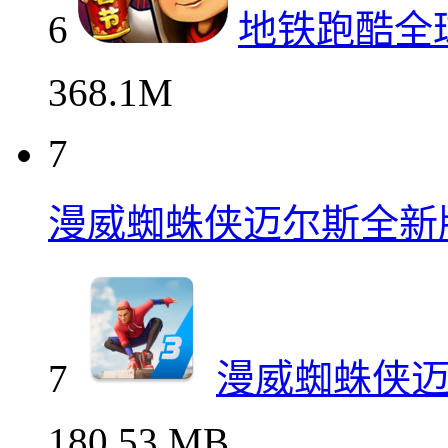
6
地铁跑酷全
368.1M
7
漫威蜘蛛侠迈尔斯全新
7
漫威蜘蛛侠
180.53 MB