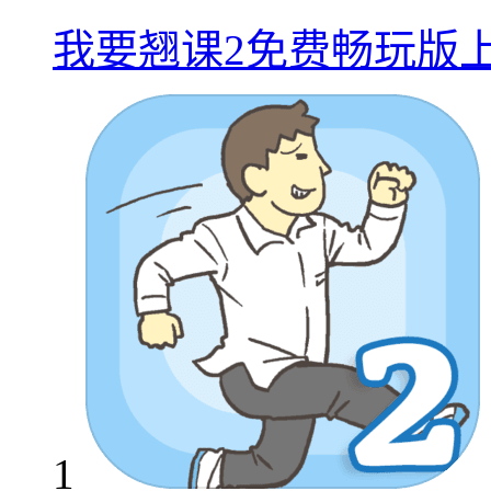
我要翘课2免费畅玩版
1