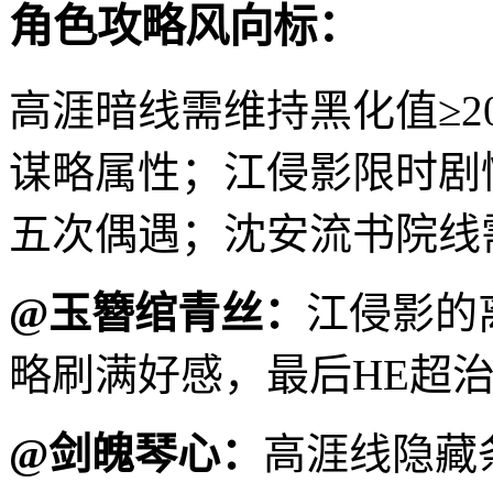
角色攻略风向标：
高涯暗线需维持黑化值≥20
谋略属性；江侵影限时剧情
五次偶遇；沈安流书院线
@玉簪绾青丝：
江侵影的
略刷满好感，最后HE超
@剑魄琴心：
高涯线隐藏