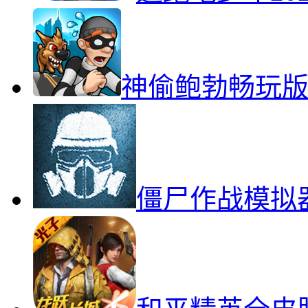
神偷鲍勃畅玩
僵尸作战模拟