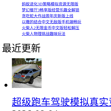
蚂蚁进化3D策略模拟资源无限版
梦幻餐厅3畅享版经营乐趣全解锁
贪吃蛇大作战周年庆新版上线
以撒的结合中文无敌版手机端畅玩
火柴人2无限金币中文版轻松解压
火柴人物理挑战趣味玩法
最近更新
超级跑车驾驶模拟真实竞速v