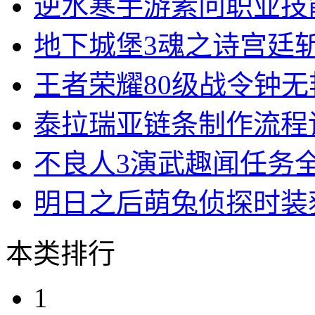
逆水寒手游素问职业技
地下城堡3魂之诗宫廷
王者荣耀80级战令钟
泰拉瑞亚链条制作流程
不良人3演武趣闻任务
明日之后萌兔侦探时装
本类排行
1