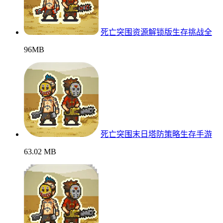
死亡突围资源解锁版生存挑战全
96MB
死亡突围末日塔防策略生存手游
63.02 MB