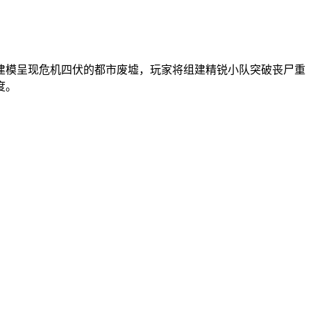
建模呈现危机四伏的都市废墟，玩家将组建精锐小队突破丧尸重
度。