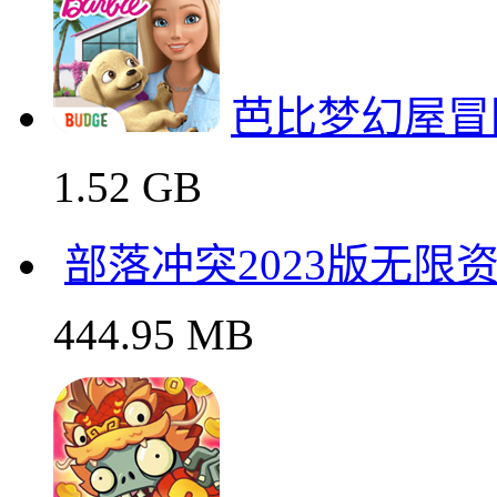
97.43 MB
恐怖冰淇淋3免
166.17 MB
芭比梦幻屋冒