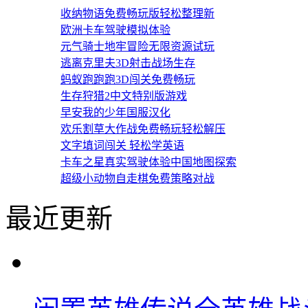
幸存者村庄无
双人恐怖逃生免费版内
奥特曼集结无
收纳物语免费畅玩版轻松整理新
欧洲卡车驾驶模拟体验
元气骑士地牢冒险无限资源试玩
逃离克里夫3D射击战场生存
蚂蚁跑跑跑3D闯关免费畅玩
生存狩猎2中文特别版游戏