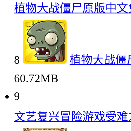
7
漫威蜘蛛侠
180.53 MB
8
植物大战僵尸原版中文