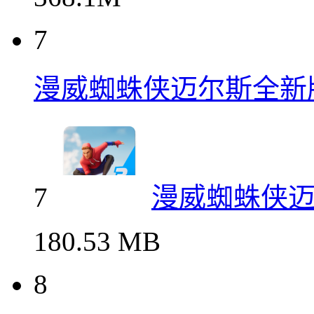
地铁跑酷全球版全皮肤
6
地铁跑酷全
368.1M
7
漫威蜘蛛侠迈尔斯全新