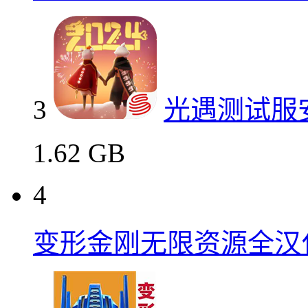
2
红色警戒2心
312.3 MB
3
光遇测试服安卓下载艺
3
光遇测试服