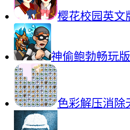
樱花校园英文
神偷鲍勃畅玩
色彩解压消除