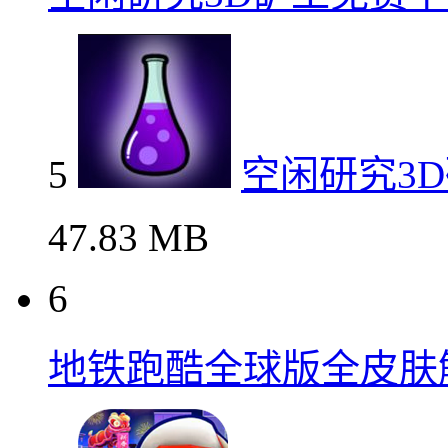
5
空闲研究3
47.83 MB
6
地铁跑酷全球版全皮肤