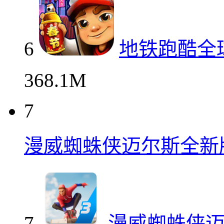
6
地铁跑酷全
368.1M
7
漫威蜘蛛侠迈尔斯全新
7
漫威蜘蛛侠