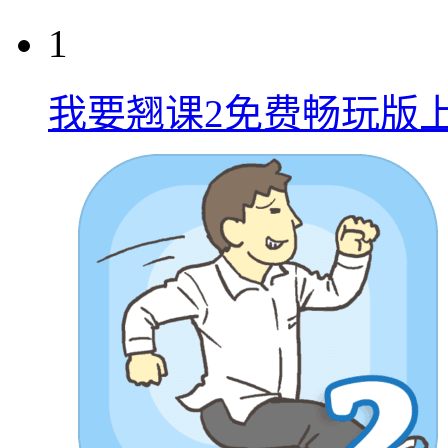
1
我要翘课2免费畅玩版