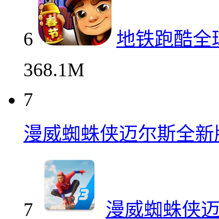
6
地铁跑酷全
368.1M
7
漫威蜘蛛侠迈尔斯全新
7
漫威蜘蛛侠