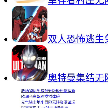
幸存者村庄无
双人恐怖逃生
奥特曼集结无
收纳物语免费畅玩版轻松整理新
欧洲卡车驾驶模拟体验
元气骑士地牢冒险无限资源试玩