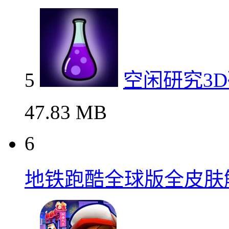
5
空闲研究3
47.83 MB
6
地铁跑酷全球版全皮肤