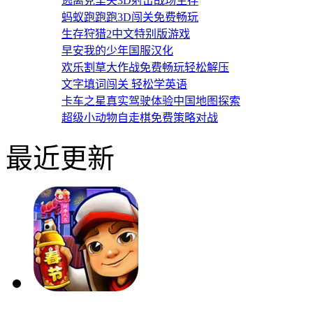
逃离克里夫3D射击战场生存
蚂蚁跑跑跑3D闯关免费畅玩
生存狩猎2中文特别版游戏
早安我的少年国服汉化
欢乐割草大作战免费畅玩轻松解压
文字填词闯关 轻松学英语
卡车之星真实驾驶体验中国地图探索
超级小动物自走棋免费策略对战
最近更新