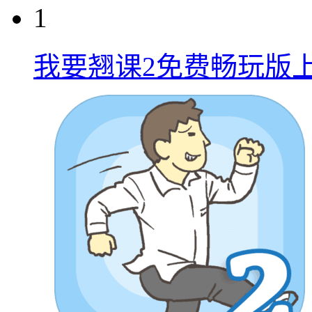
1
我要翘课2免费畅玩版