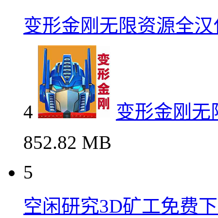
变形金刚无限资源全汉
4
变形金刚无
852.82 MB
5
空闲研究3D矿工免费