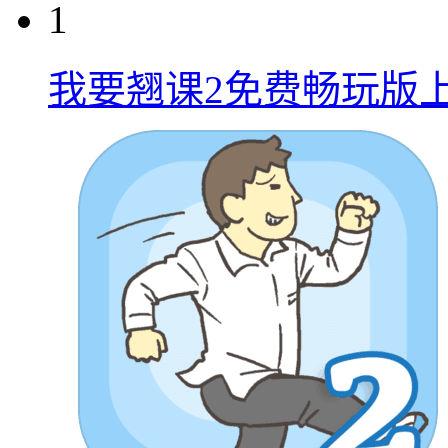
1
我要翘课2免费畅玩版