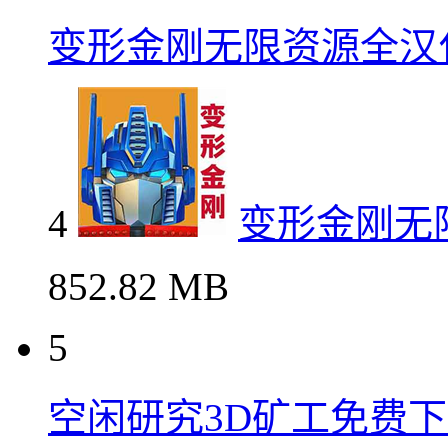
变形金刚无限资源全汉
4
变形金刚无
852.82 MB
5
空闲研究3D矿工免费