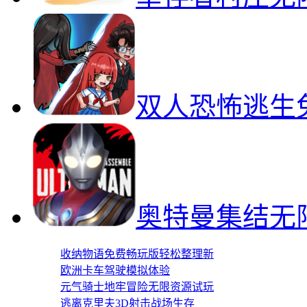
双人恐怖逃生
奥特曼集结无
收纳物语免费畅玩版轻松整理新
欧洲卡车驾驶模拟体验
元气骑士地牢冒险无限资源试玩
逃离克里夫3D射击战场生存