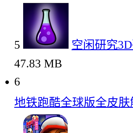
5
空闲研究3
47.83 MB
6
地铁跑酷全球版全皮肤