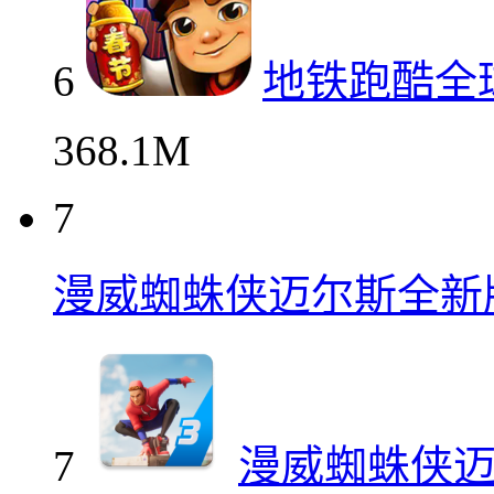
6
地铁跑酷全
368.1M
7
漫威蜘蛛侠迈尔斯全新
7
漫威蜘蛛侠