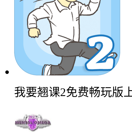
我要翘课2免费畅玩版