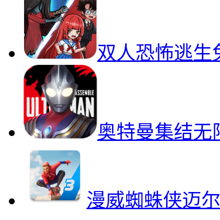
双人恐怖逃生
奥特曼集结无
漫威蜘蛛侠迈