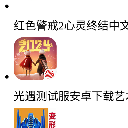
红色警戒2心灵终结中
光遇测试服安卓下载艺