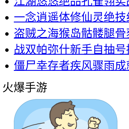
江湖悠悠绝品孔雀翎实
一念逍遥体修仙灵绝技
盗贼之海猴岛骷髅腿骨
战双帕弥什新手自抽号
僵尸幸存者疾风骤雨成
火爆手游