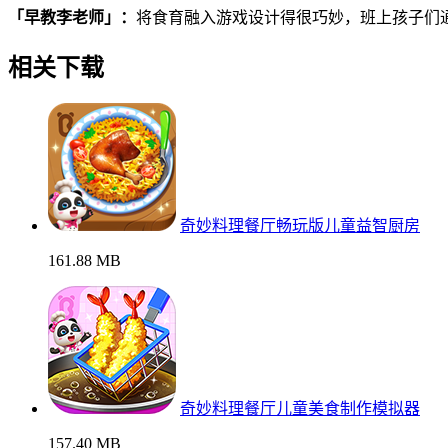
「早教李老师」：
将食育融入游戏设计得很巧妙，班上孩子们
相关下载
奇妙料理餐厅畅玩版儿童益智厨房
161.88 MB
奇妙料理餐厅儿童美食制作模拟器
157.40 MB