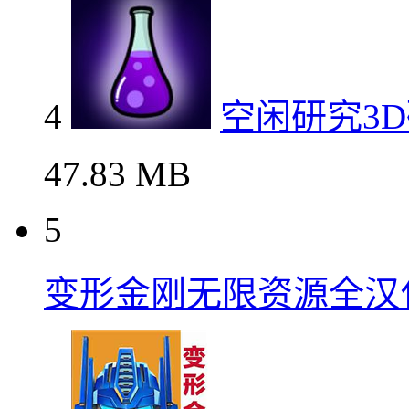
4
空闲研究3
47.83 MB
5
变形金刚无限资源全汉