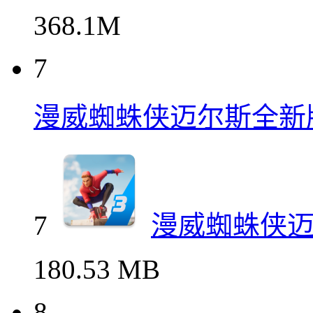
368.1M
7
漫威蜘蛛侠迈尔斯全新
7
漫威蜘蛛侠
180.53 MB
8