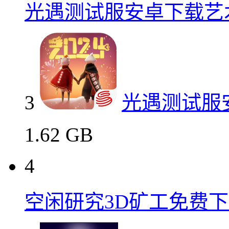
光遇测试服安卓下载艺
3
光遇测试服
1.62 GB
4
空闲研究3D矿工免费