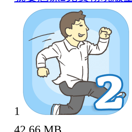
1
42.66 MB