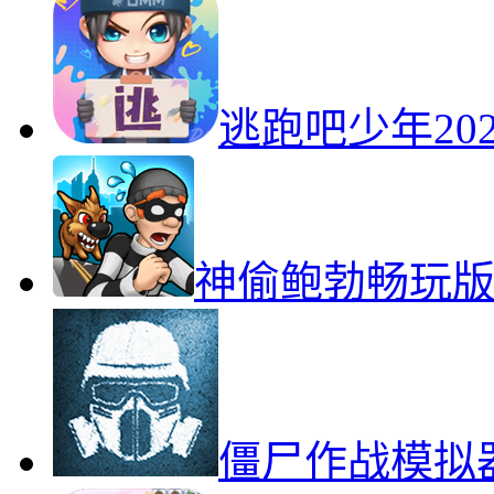
逃跑吧少年20
神偷鲍勃畅玩
僵尸作战模拟