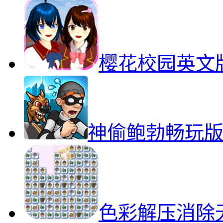
樱花校园英文
神偷鲍勃畅玩
色彩解压消除