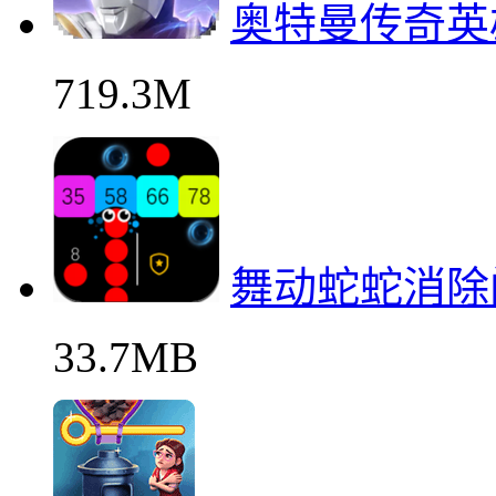
奥特曼传奇英
719.3M
舞动蛇蛇消除
33.7MB