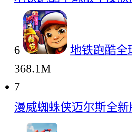
6
地铁跑酷全
368.1M
7
漫威蜘蛛侠迈尔斯全新