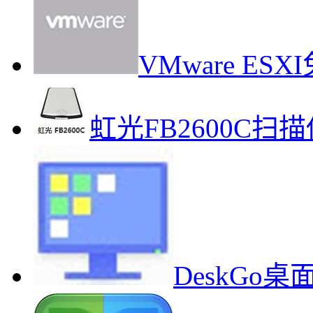
VMware E
虹光FB2600C
DeskGo