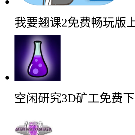
我要翘课2免费畅玩版
空闲研究3D矿工免费