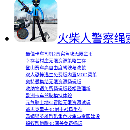
火柴人警察绳
最佳卡车司机2真实驾驶无限金币
幸存者村庄无限资源策略生存
登山赛车高自由度驾驶与改装
双人恐怖逃生免费版内置MOD菜单
奥特曼集结无限资源畅玩版
收纳物语免费畅玩版轻松整理新
欧洲卡车驾驶模拟体验
元气骑士地牢冒险无限资源试玩
逃离克里夫3D射击战场生存
汤姆猫英雄跑酷角色收集与家园建设
蚂蚁跑跑跑3D闯关免费畅玩