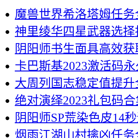
魔兽世界希洛塔姆任务
神里绫华四星武器选择
阴阳师书生面具高效获
卡巴斯基2023激活码
大周列国志稳定值提升
绝对演绎2023礼包码合
阴阳师SP荒染色皮14
烟雨江湖山村擒凶任务