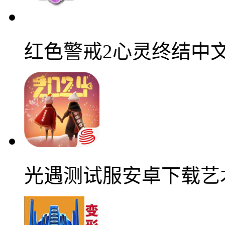
红色警戒2心灵终结中
光遇测试服安卓下载艺