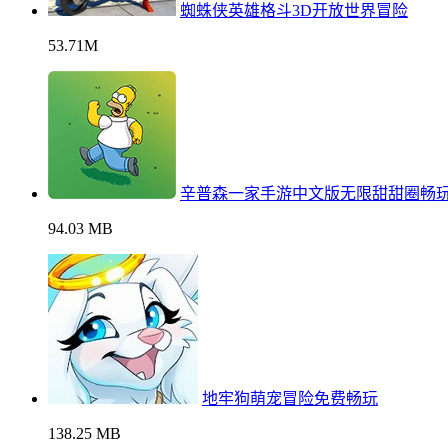
蜘蛛侠英雄格斗3D开放世界冒险
53.71M
辛普森一家手游中文版无限甜甜圈畅
94.03 MB
地牢狗萌宠冒险免费畅玩
138.25 MB