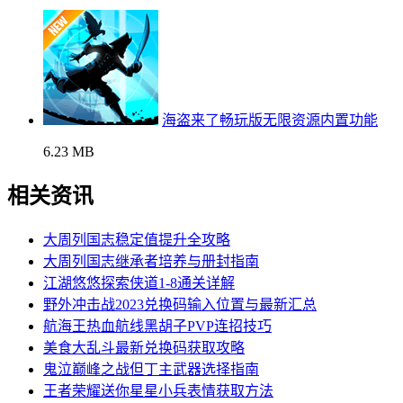
海盗来了畅玩版无限资源内置功能
6.23 MB
相关资讯
大周列国志稳定值提升全攻略
大周列国志继承者培养与册封指南
江湖悠悠探索侠道1-8通关详解
野外冲击战2023兑换码输入位置与最新汇总
航海王热血航线黑胡子PVP连招技巧
美食大乱斗最新兑换码获取攻略
鬼泣巅峰之战但丁主武器选择指南
王者荣耀送你星星小兵表情获取方法