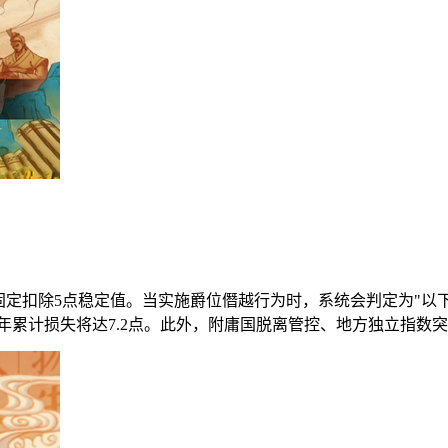
固定扣除5点稳定值。当实施爵位僭越行为时，系统会判定为"以
三年累计损失将达7.2点。此外，附庸国脱离管控、地方独立指数