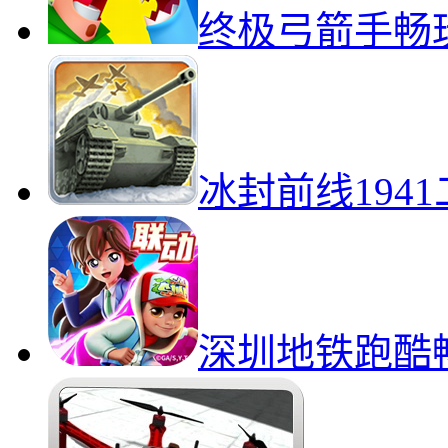
终极弓箭手畅
冰封前线194
深圳地铁跑酷