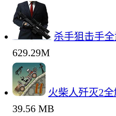
杀手狙击手全
629.29M
火柴人歼灭2
39.56 MB