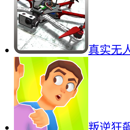
真实无
叛逆狂