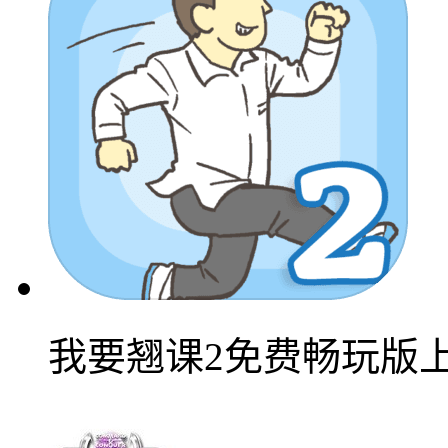
我要翘课2免费畅玩版