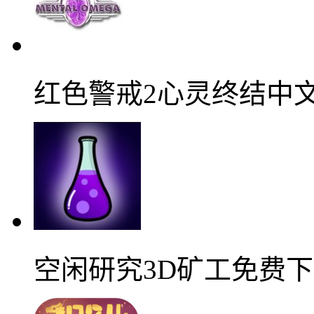
红色警戒2心灵终结中
空闲研究3D矿工免费