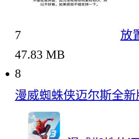
7
放
47.83 MB
8
漫威蜘蛛侠迈尔斯全新