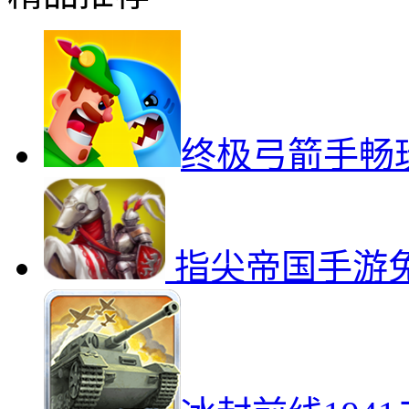
终极弓箭手畅
指尖帝国手游