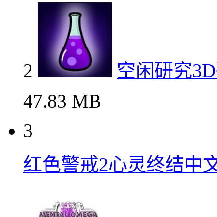
2
空闲研究3
47.83 MB
3
红色警戒2心灵终结中