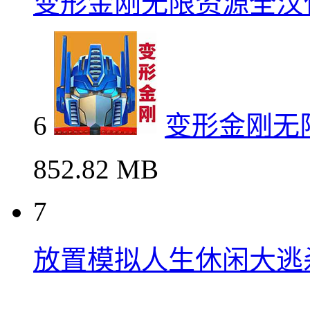
变形金刚无限资源全汉
6
变形金刚无
852.82 MB
7
放置模拟人生休闲大逃