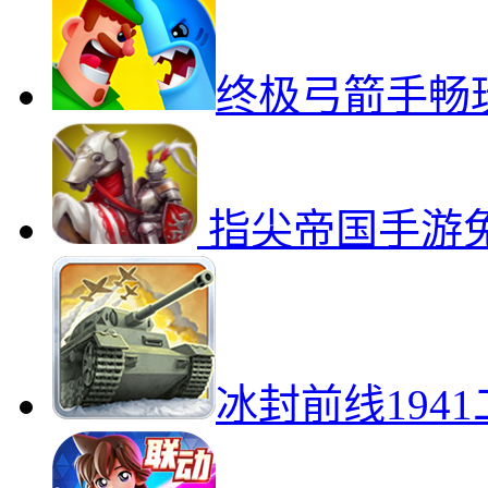
终极弓箭手畅
指尖帝国手游
冰封前线194