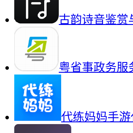
古韵诗音鉴赏
粤省事政务服
代练妈妈手游