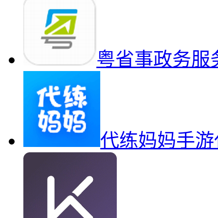
粤省事政务服
代练妈妈手游