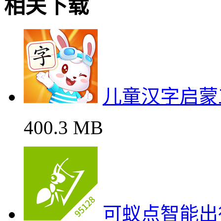
相关下载
儿童汉字启蒙
400.3 MB
可蚁点智能出