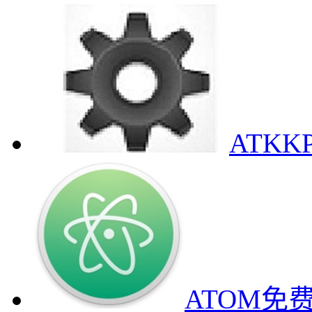
ATK
ATOM免