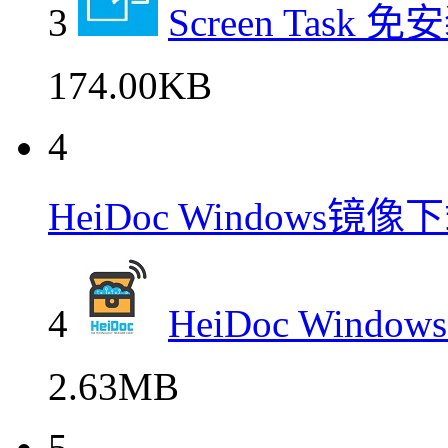
3
Screen Tas
174.00KB
4
HeiDoc Windows
4
HeiDoc Win
2.63MB
5