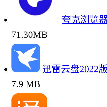
夸克浏览
71.30MB
迅雷云盘202
7.9 MB