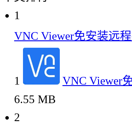
1
VNC Viewer免安装
1
VNC Vie
6.55 MB
2