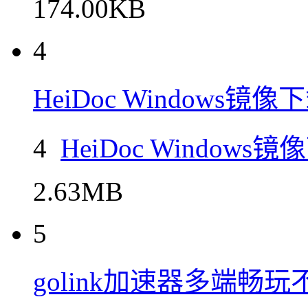
174.00KB
4
HeiDoc Windows
4
HeiDoc Windo
2.63MB
5
golink加速器多端畅玩