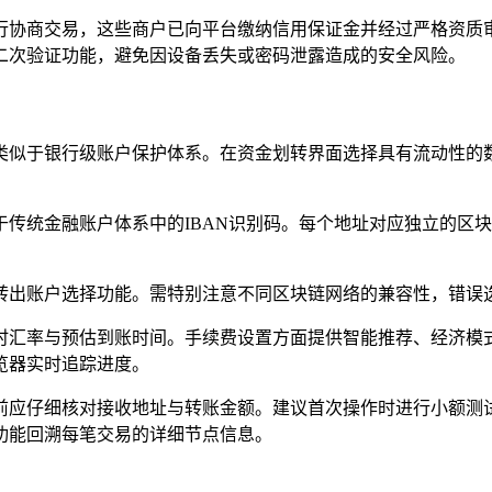
行协商交易，这些商户已向平台缴纳信用保证金并经过严格资质
二次验证功能，避免因设备丢失或密码泄露造成的安全风险。
制类似于银行级账户保护体系。在资金划转界面选择具有流动性
于传统金融账户体系中的IBAN识别码。每个地址对应独立的区
的转出账户选择功能。需特别注意不同区块链网络的兼容性，错误
实时汇率与预估到账时间。手续费设置方面提供智能推荐、经济
览器实时追踪进度。
前应仔细核对接收地址与转账金额。建议首次操作时进行小额测
功能回溯每笔交易的详细节点信息。