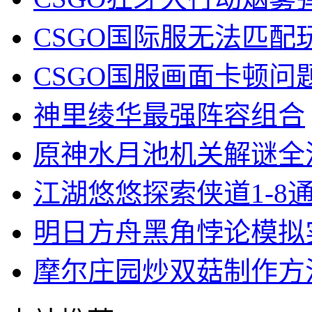
CSGO国际服无法匹配
CSGO国服画面卡顿问
神里绫华最强阵容组合
原神水月池机关解谜全
江湖悠悠探索侠道1-8
明日方舟黑角悖论模拟
摩尔庄园炒双菇制作方