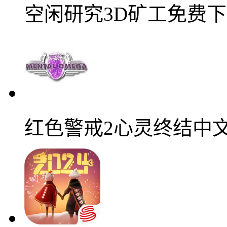
空闲研究3D矿工免费
红色警戒2心灵终结中