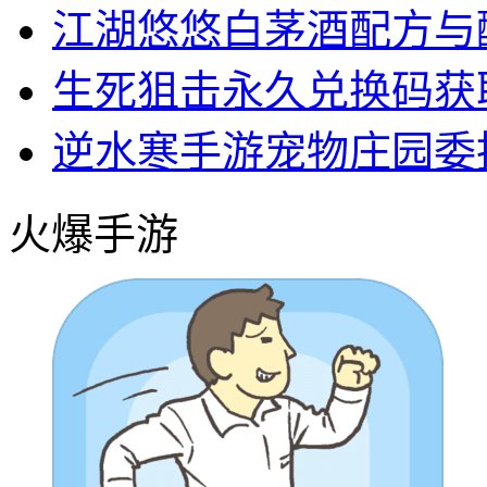
江湖悠悠白茅酒配方与
生死狙击永久兑换码获
逆水寒手游宠物庄园委
火爆手游