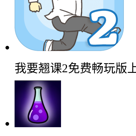
我要翘课2免费畅玩版