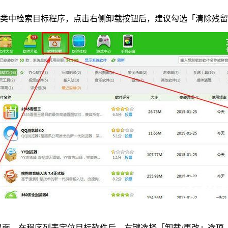
分类中检索目标程序，点击右侧卸载按钮后，建议勾选「清除残
能」界面。在程序列表定位目标软件后，右键选择「卸载/更改」选