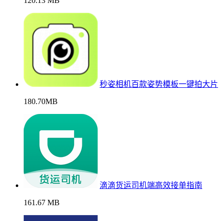
120.13 MB
秒姿相机百款姿势模板一键拍大片
180.70MB
滴滴货运司机端高效接单指南
161.67 MB