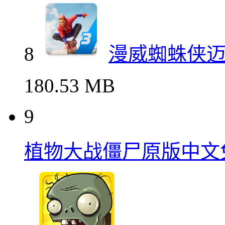
8
漫威蜘蛛侠
180.53 MB
9
植物大战僵尸原版中文