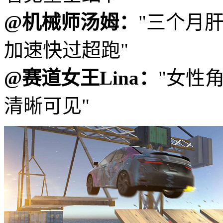
@机械师汤姆：
"三个月
加速快过超跑"
@赛道女王Lina：
"女性
清晰可见"