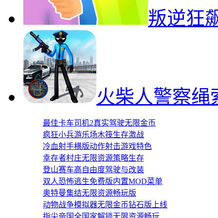
叛逆狂
火柴人警察绳
最佳卡车司机2真实驾驶无限金币
疯狂小兵游乐场木筏生存激战
冷血射手横版动作射击游戏特色
幸存者村庄无限资源策略生存
登山赛车高自由度驾驶与改装
双人恐怖逃生免费版内置MOD菜单
奥特曼集结无限资源畅玩版
动物战争模拟器无限金币钻石版上线
指尖帝国全国家解锁无限资源畅玩