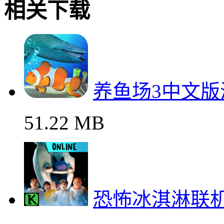
相关下载
养鱼场3中文
51.22 MB
恐怖冰淇淋联