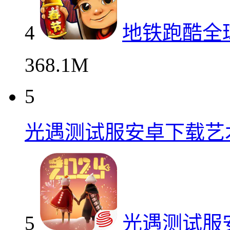
4
地铁跑酷全
368.1M
5
光遇测试服安卓下载艺
5
光遇测试服