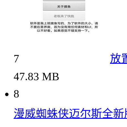
7
放
47.83 MB
8
漫威蜘蛛侠迈尔斯全新