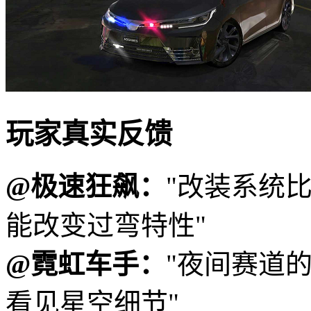
玩家真实反馈
@极速狂飙：
"改装系统
能改变过弯特性"
@霓虹车手：
"夜间赛道
看见星空细节"