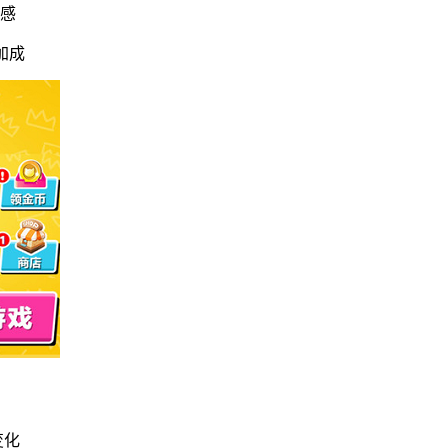
作感
加成
变化