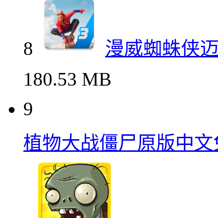
8
漫威蜘蛛侠
180.53 MB
9
植物大战僵尸原版中文