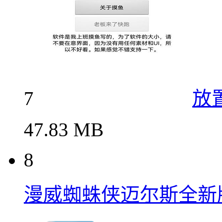
7
放
47.83 MB
8
漫威蜘蛛侠迈尔斯全新