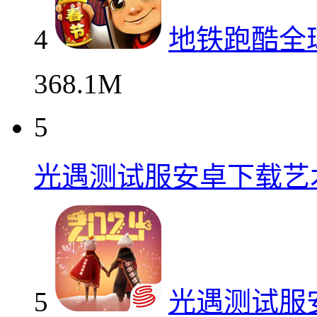
4
地铁跑酷全
368.1M
5
光遇测试服安卓下载艺
5
光遇测试服