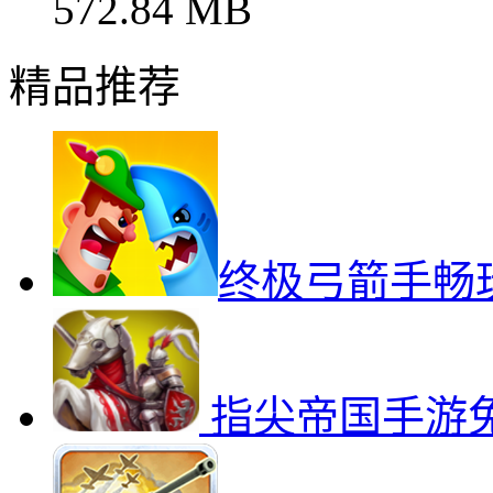
572.84 MB
精品推荐
终极弓箭手畅
指尖帝国手游