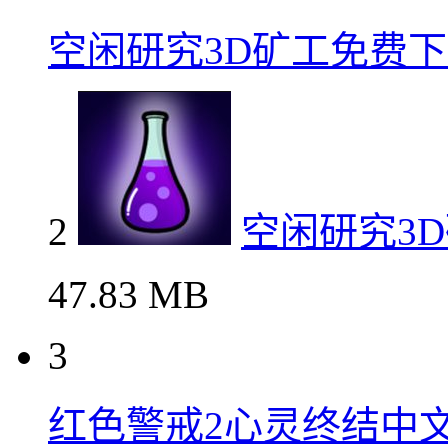
空闲研究3D矿工免费
2
空闲研究3
47.83 MB
3
红色警戒2心灵终结中