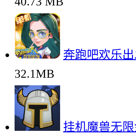
40.73 MB
奔跑吧欢乐出
32.1MB
挂机魔兽无限