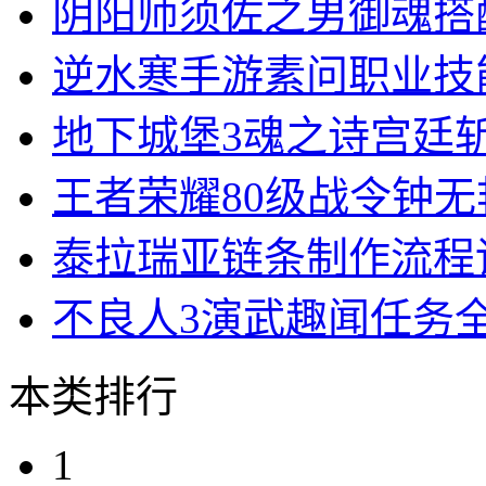
阴阳师须佐之男御魂搭
逆水寒手游素问职业技
地下城堡3魂之诗宫廷
王者荣耀80级战令钟
泰拉瑞亚链条制作流程
不良人3演武趣闻任务
本类排行
1