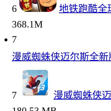
6
地铁跑酷全
368.1M
7
漫威蜘蛛侠迈尔斯全新
7
漫威蜘蛛侠
180.53 MB