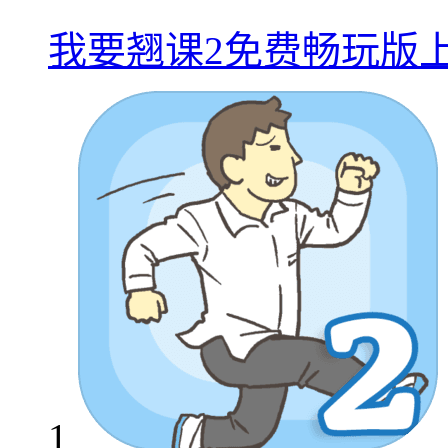
我要翘课2免费畅玩版
1