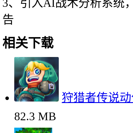
3、引入AI战术分析系
告
相关下载
狩猎者传说动
82.3 MB