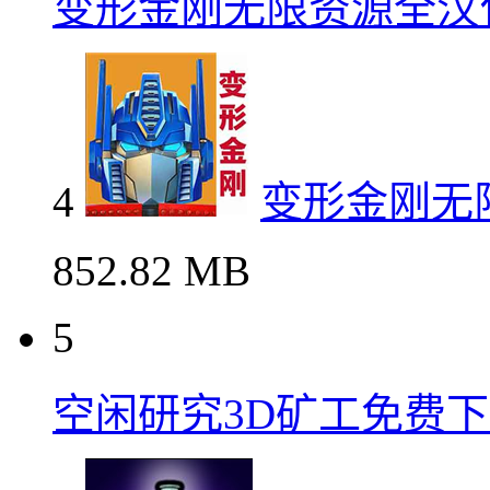
变形金刚无限资源全汉
4
变形金刚无
852.82 MB
5
空闲研究3D矿工免费