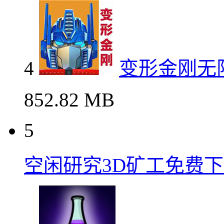
4
变形金刚无
852.82 MB
5
空闲研究3D矿工免费