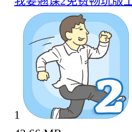
我要翘课2免费畅玩版
1