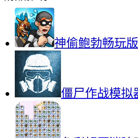
神偷鲍勃畅玩
僵尸作战模拟