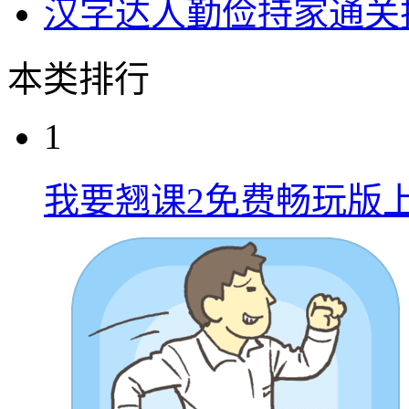
汉字达人勤俭持家通关
本类排行
1
我要翘课2免费畅玩版