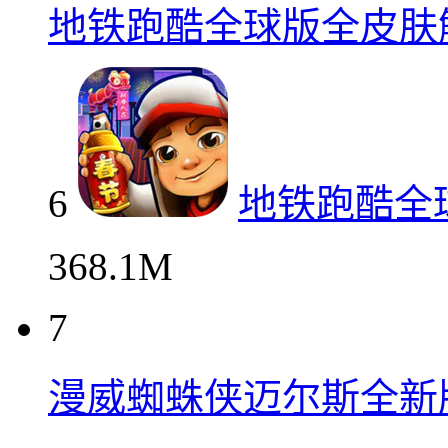
地铁跑酷全球版全皮肤
6
地铁跑酷全
368.1M
7
漫威蜘蛛侠迈尔斯全新