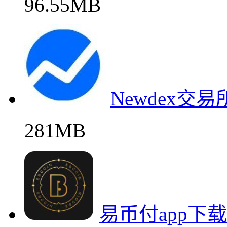
96.55MB
Newdex交
281MB
易币付app下