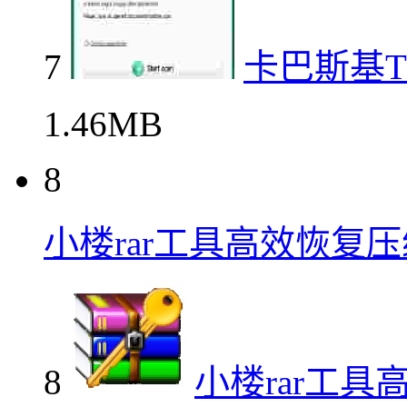
7
卡巴斯基TDS
1.46MB
8
小楼rar工具高效恢复
8
小楼rar工