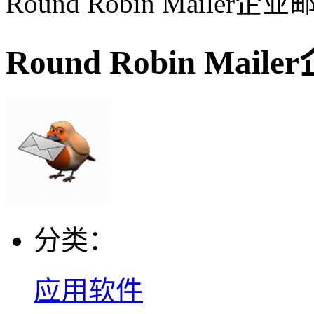
Round Robin Maile
Round Robin Ma
分类：
应用软件