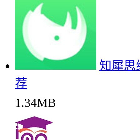
知犀思
荐
1.34MB