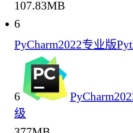
107.83MB
6
PyCharm2022专业版
6
PyCharm
级
377MB