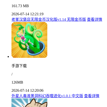
161.73 MB
2026-07-14 12:21:19
老爹汉堡店无限金币汉化版v1.14 无限金币版
查看详情
手游下载
/
126MB
2026-07-14 12:20:06
外星人毒液黑洞科幻吞噬进化v1.0.1 中文版
查看详情