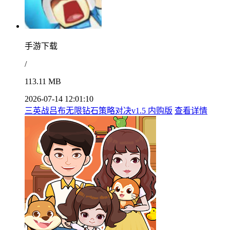
手游下载
/
113.11 MB
2026-07-14 12:01:10
三英战吕布无限钻石策略对决v1.5 内购版
查看详情