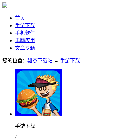
首页
手游下载
手机软件
电脑应用
文章专题
您的位置：
雄杰下载站
→
手游下载
手游下载
/