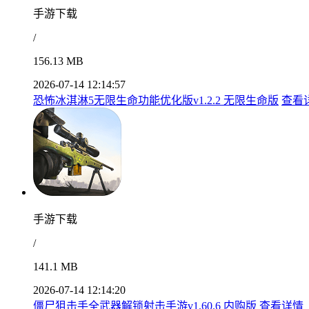
手游下载
/
156.13 MB
2026-07-14 12:14:57
恐怖冰淇淋5无限生命功能优化版v1.2.2 无限生命版
查看
手游下载
/
141.1 MB
2026-07-14 12:14:20
僵尸狙击手全武器解锁射击手游v1.60.6 内购版
查看详情